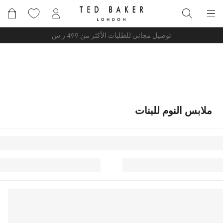
خطى
لى
بحث
لمحتوى
توصيل مجاني للطلبات الأكثر من 499 ر.س
ملابس النوم للبنات