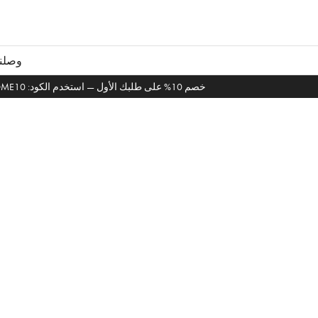
خطى
لى
لمحتوى
وصلنا 
خصم 10% على طلبك الأول — استخدم الكود: WELCOME10