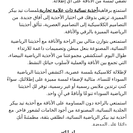
تضفي لمسة من الأناقة على أي إطلالة.
استمتع برفاهية
أحذية نسائية ذات علامة تجارية
بلمسات تيد بيكر
المميزة، ترتقي بذوقك في اختيار الأحذية إلى آفاق جديدة. من
التصاميم الكلاسيكية إلى التصاميم العصرية، تتألق أحذيتنا
الرياضية المميزة بالرقي والأناقة.
استمتعي بتوازن مثالي بين الراحة والأناقة مع أحذيتنا الرياضية
النسائية، المصنوعة بنعل مبطن وتصميمات داعمة للارتداء
طوال اليوم. استكشفي مجموعتنا من الأحذية الرياضية البيضاء،
التي تجمع بين الأناقة والعملية لأسلوب حياتكِ النشط.
لإطلالة كلاسيكية بلمسة عصرية، اكتشفي أحذيتنا الرياضية
السوداء للنساء، مثالية لإضفاء لمسة مميزة على إطلالتكِ. سواءً
كنتِ ترتدين ملابس رسمية أو غير رسمية، توفر لكِ أحذيتنا
الرياضية السوداء تنوعًا وأناقةً في آنٍ واحد.
استمتعي بالراحة دون المساومة على الأناقة مع أحذية تيد بيكر
الجلدية النسائية، المصنوعة من أجود الخامات لشعور فاخر. مع
أحذية تيد بيكر الرياضية النسائية، انطلقي بثقة، مطمئنةً أنكِ
دائمًا على الموضة.